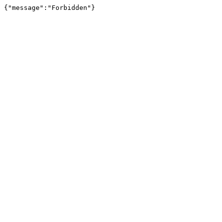
{"message":"Forbidden"}