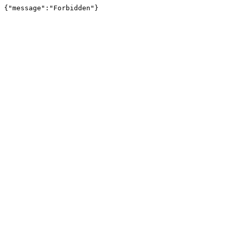
{"message":"Forbidden"}