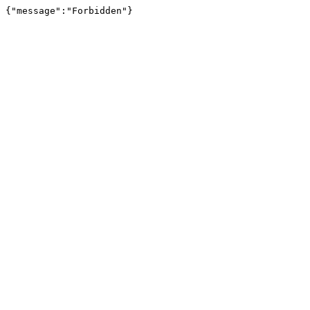
{"message":"Forbidden"}