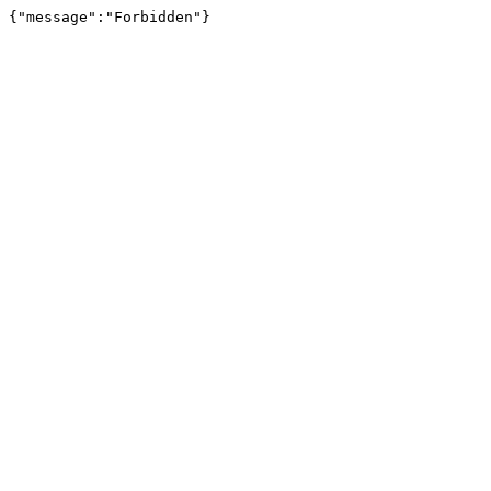
{"message":"Forbidden"}