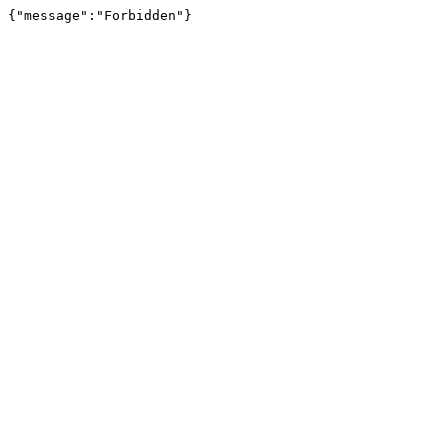
{"message":"Forbidden"}