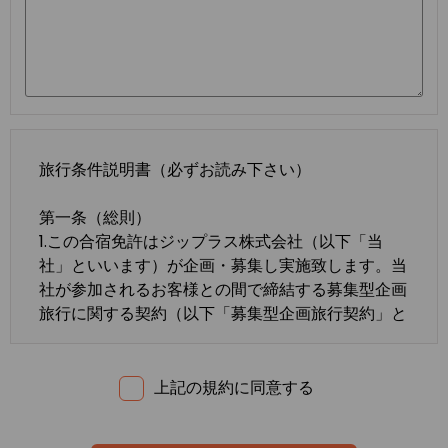
旅行条件説明書（必ずお読み下さい）
第一条（総則）
1.この合宿免許はジップラス株式会社（以下「当
社」といいます）が企画・募集し実施致します。当
社が参加されるお客様との間で締結する募集型企画
旅行に関する契約（以下「募集型企画旅行契約」と
いいます）は、この約款の定めるところによりま
す。この約款に定めのない事項については、法令ま
たは一般に確立された慣習によるものとします。
上記の規約に同意する
2.合宿免許の内容・条件は、募集広告、パンフレッ
ト、内容確認書面、旅行条件説明書及び
標準旅行業