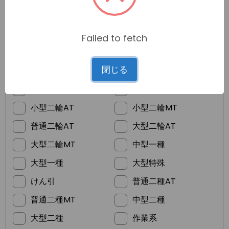
Failed to fetch
*
ご希望の免許
閉じる
普通車MT
普通車AT
準中型
普通二輪MT
小型二輪AT
小型二輪MT
普通二輪AT
大型二輪AT
大型二輪MT
中型一種
大型一種
大型特殊
けん引
普通二種AT
普通二種MT
中型二種
大型二種
作業系