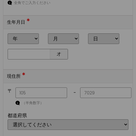
全角でご入力ください
*
生年月日
才
*
現住所
〒
-
（半角数字）
都道府県