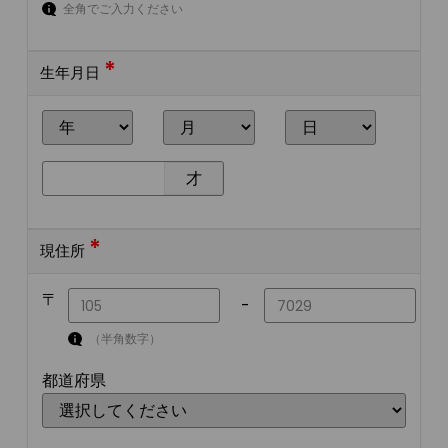
全角でご入力ください
*
生年月日
才
*
現住所
〒
-
（半角数字）
都道府県