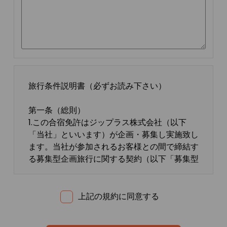
旅行条件説明書（必ずお読み下さい）
第一条（総則）
1.この合宿免許はジップラス株式会社（以下
「当社」といいます）が企画・募集し実施致し
ます。当社が参加されるお客様との間で締結す
る募集型企画旅行に関する契約（以下「募集型
企画旅行契約」といいます）は、この約款の定
めるところによります。この約款に定めのない
事項については、法令または一般に確立された
上記の規約に同意する
慣習によるものとします。
2.合宿免許の内容・条件は、募集広告、パンフ