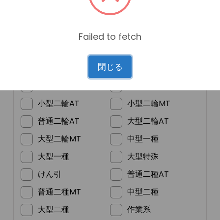
Failed to fetch
*
ご希望の免許
閉じる
普通車MT
普通車AT
準中型
普通二輪MT
小型二輪AT
小型二輪MT
普通二輪AT
大型二輪AT
大型二輪MT
中型一種
大型一種
大型特殊
けん引
普通二種AT
普通二種MT
中型二種
大型二種
作業系