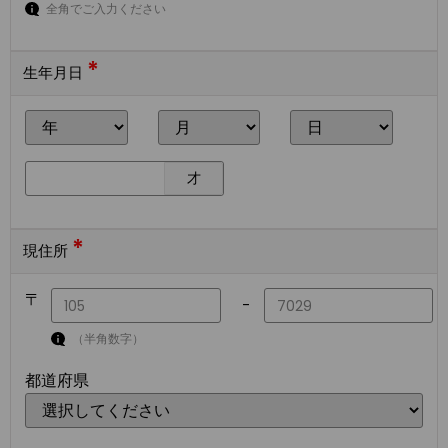
全角でご入力ください
*
生年月日
才
*
現住所
〒
-
（半角数字）
都道府県