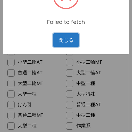
Failed to fetch
*
ご希望の免許
閉じる
普通車MT
普通車AT
準中型
普通二輪MT
小型二輪AT
小型二輪MT
普通二輪AT
大型二輪AT
大型二輪MT
中型一種
大型一種
大型特殊
けん引
普通二種AT
普通二種MT
中型二種
大型二種
作業系