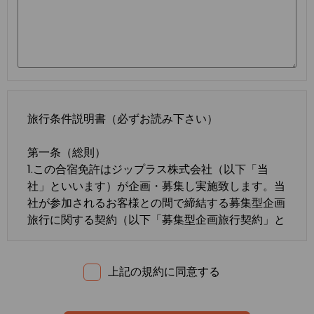
旅行条件説明書（必ずお読み下さい）
第一条（総則）
1.この合宿免許はジップラス株式会社（以下「当
社」といいます）が企画・募集し実施致します。当
社が参加されるお客様との間で締結する募集型企画
旅行に関する契約（以下「募集型企画旅行契約」と
いいます）は、この約款の定めるところによりま
す。この約款に定めのない事項については、法令ま
たは一般に確立された慣習によるものとします。
上記の規約に同意する
2.合宿免許の内容・条件は、募集広告、パンフレッ
ト、内容確認書面、旅行条件説明書及び
標準旅行業