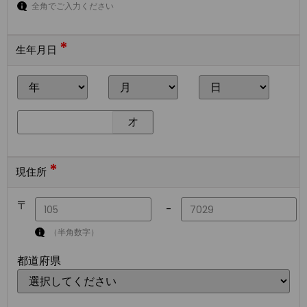
全角でご入力ください
*
生年月日
才
*
現住所
〒
-
（半角数字）
都道府県