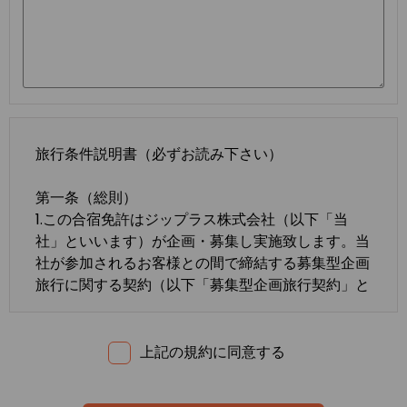
旅行条件説明書（必ずお読み下さい）
第一条（総則）
1.この合宿免許はジップラス株式会社（以下「当
社」といいます）が企画・募集し実施致します。当
社が参加されるお客様との間で締結する募集型企画
旅行に関する契約（以下「募集型企画旅行契約」と
いいます）は、この約款の定めるところによりま
す。この約款に定めのない事項については、法令ま
たは一般に確立された慣習によるものとします。
上記の規約に同意する
2.合宿免許の内容・条件は、募集広告、パンフレッ
ト、内容確認書面、旅行条件説明書及び
標準旅行業