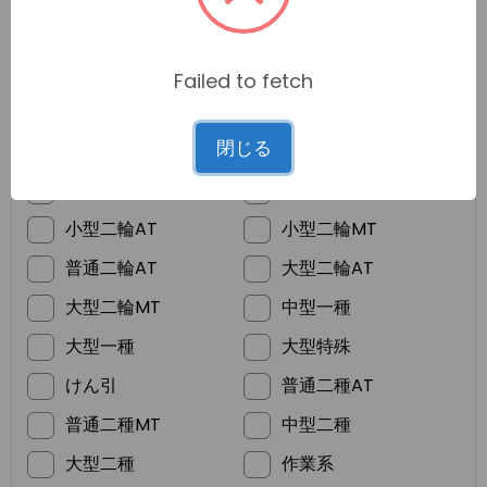
Failed to fetch
*
ご希望の免許
閉じる
普通車MT
普通車AT
準中型
普通二輪MT
小型二輪AT
小型二輪MT
普通二輪AT
大型二輪AT
大型二輪MT
中型一種
大型一種
大型特殊
けん引
普通二種AT
普通二種MT
中型二種
大型二種
作業系