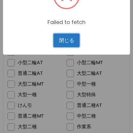
Failed to fetch
*
ご希望の免許
閉じる
普通車MT
普通車AT
準中型
普通二輪MT
小型二輪AT
小型二輪MT
普通二輪AT
大型二輪AT
大型二輪MT
中型一種
大型一種
大型特殊
けん引
普通二種AT
普通二種MT
中型二種
大型二種
作業系