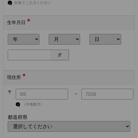
全角でご入力ください
*
生年月日
才
*
現住所
〒
-
（半角数字）
都道府県