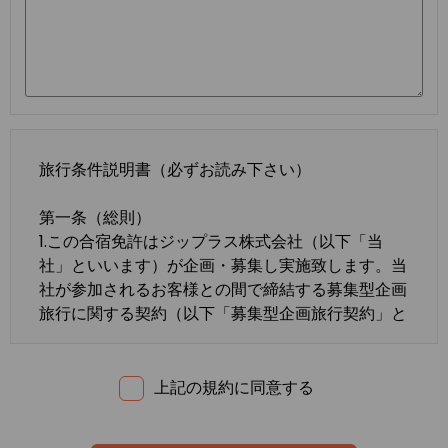
旅行条件説明書（必ずお読み下さい）
第一条（総則）
1.この合宿免許はジップラス株式会社（以下「当
社」といいます）が企画・募集し実施致します。当
社が参加されるお客様との間で締結する募集型企画
旅行に関する契約（以下「募集型企画旅行契約」と
いいます）は、この約款の定めるところによりま
す。この約款に定めのない事項については、法令ま
たは一般に確立された慣習によるものとします。
上記の規約に同意する
2.合宿免許の内容・条件は、募集広告、パンフレッ
ト、内容確認書面、旅行条件説明書及び
標準旅行業