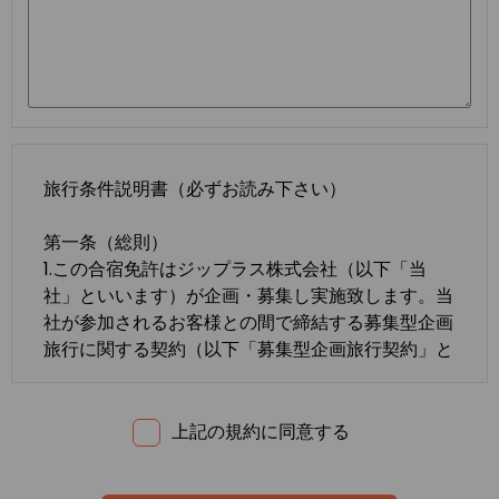
旅行条件説明書（必ずお読み下さい）
第一条（総則）
1.この合宿免許はジップラス株式会社（以下「当
社」といいます）が企画・募集し実施致します。当
社が参加されるお客様との間で締結する募集型企画
旅行に関する契約（以下「募集型企画旅行契約」と
いいます）は、この約款の定めるところによりま
す。この約款に定めのない事項については、法令ま
たは一般に確立された慣習によるものとします。
上記の規約に同意する
2.合宿免許の内容・条件は、募集広告、パンフレッ
ト、内容確認書面、旅行条件説明書及び
標準旅行業