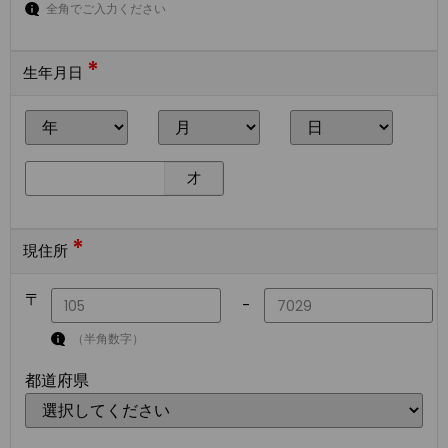
全角でご入力ください
*
生年月日
才
*
現住所
〒
-
（半角数字）
都道府県