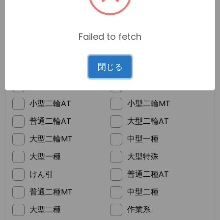
Failed to fetch
*
ご希望の免許
閉じる
普通車MT
普通車AT
準中型
普通二輪MT
小型二輪AT
小型二輪MT
普通二輪AT
大型二輪AT
大型二輪MT
中型一種
大型一種
大型特殊
けん引
普通二種AT
普通二種MT
中型二種
大型二種
作業系