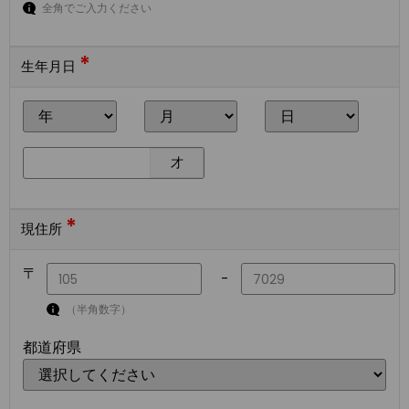
全角でご入力ください
*
生年月日
才
*
現住所
〒
-
（半角数字）
都道府県