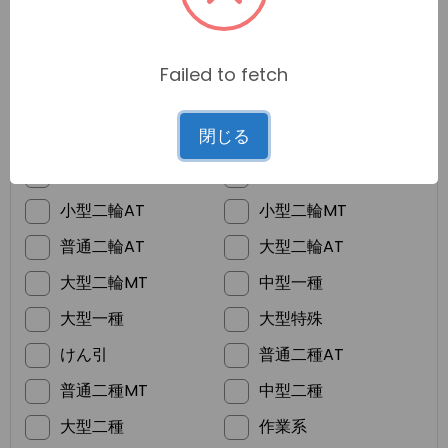
Failed to fetch
*
ご希望の免許
閉じる
普通車MT
普通車AT
準中型
普通二輪MT
小型二輪AT
小型二輪MT
普通二輪AT
大型二輪AT
大型二輪MT
中型一種
大型一種
大型特殊
けん引
普通二種AT
普通二種MT
中型二種
大型二種
作業系