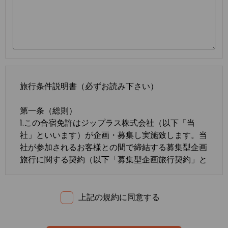
旅行条件説明書（必ずお読み下さい）
第一条（総則）
1.この合宿免許はジップラス株式会社（以下「当
社」といいます）が企画・募集し実施致します。当
社が参加されるお客様との間で締結する募集型企画
旅行に関する契約（以下「募集型企画旅行契約」と
いいます）は、この約款の定めるところによりま
す。この約款に定めのない事項については、法令ま
たは一般に確立された慣習によるものとします。
上記の規約に同意する
2.合宿免許の内容・条件は、募集広告、パンフレッ
ト、内容確認書面、旅行条件説明書及び
標準旅行業