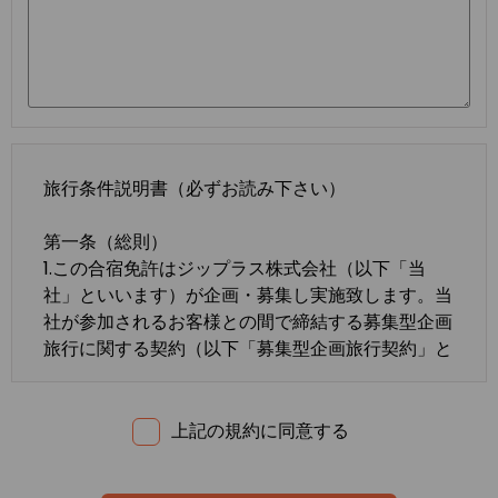
旅行条件説明書（必ずお読み下さい）
第一条（総則）
1.この合宿免許はジップラス株式会社（以下「当
社」といいます）が企画・募集し実施致します。当
社が参加されるお客様との間で締結する募集型企画
旅行に関する契約（以下「募集型企画旅行契約」と
いいます）は、この約款の定めるところによりま
す。この約款に定めのない事項については、法令ま
たは一般に確立された慣習によるものとします。
上記の規約に同意する
2.合宿免許の内容・条件は、募集広告、パンフレッ
ト、内容確認書面、旅行条件説明書及び
標準旅行業