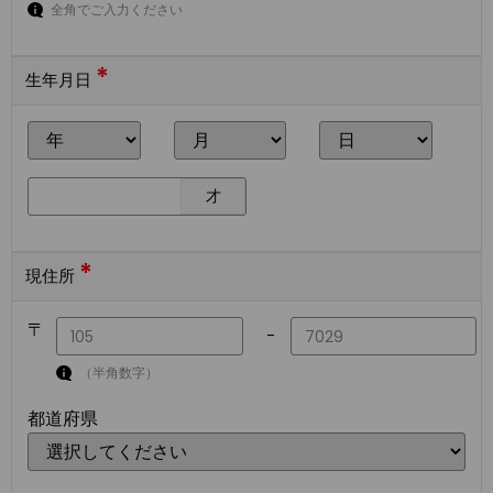
全角でご入力ください
*
生年月日
才
*
現住所
〒
-
（半角数字）
都道府県