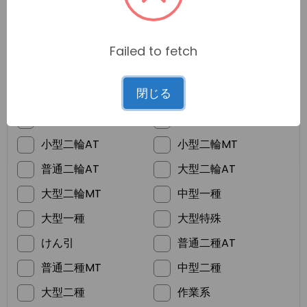
Failed to fetch
*
ご希望の免許
閉じる
普通車MT
普通車AT
準中型
普通二輪MT
小型二輪AT
小型二輪MT
普通二輪AT
大型二輪AT
大型二輪MT
中型一種
大型一種
大型特殊
けん引
普通二種AT
普通二種MT
中型二種
大型二種
作業系