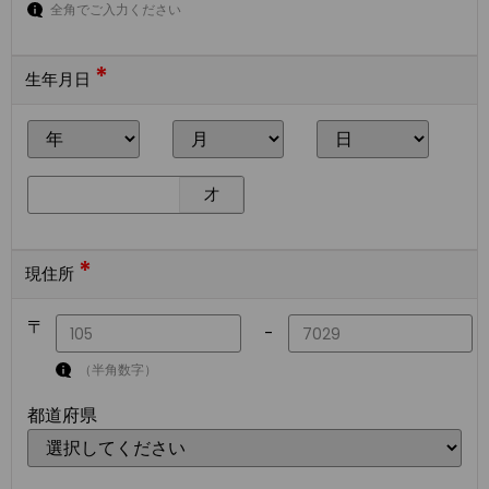
全角でご入力ください
*
生年月日
才
*
現住所
〒
-
（半角数字）
都道府県