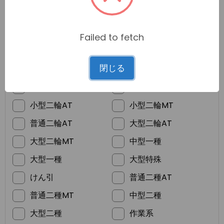
Failed to fetch
*
ご希望の免許
閉じる
普通車MT
普通車AT
準中型
普通二輪MT
小型二輪AT
小型二輪MT
普通二輪AT
大型二輪AT
大型二輪MT
中型一種
大型一種
大型特殊
けん引
普通二種AT
普通二種MT
中型二種
大型二種
作業系