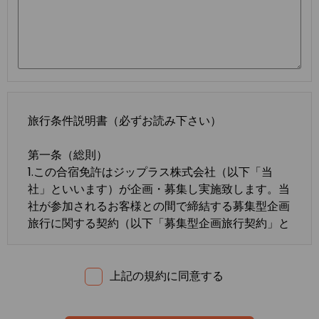
旅行条件説明書（必ずお読み下さい）
第一条（総則）
1.この合宿免許はジップラス株式会社（以下「当
社」といいます）が企画・募集し実施致します。当
社が参加されるお客様との間で締結する募集型企画
旅行に関する契約（以下「募集型企画旅行契約」と
いいます）は、この約款の定めるところによりま
す。この約款に定めのない事項については、法令ま
たは一般に確立された慣習によるものとします。
上記の規約に同意する
2.合宿免許の内容・条件は、募集広告、パンフレッ
ト、内容確認書面、旅行条件説明書及び
標準旅行業