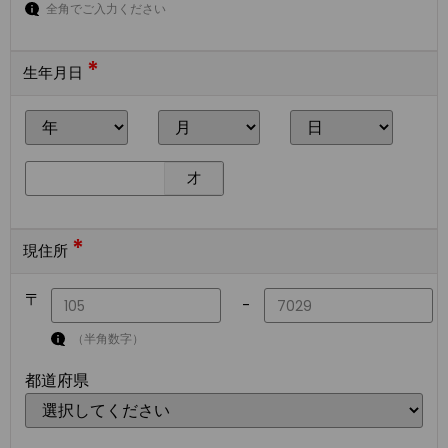
全角でご入力ください
*
生年月日
才
*
現住所
〒
-
（半角数字）
都道府県