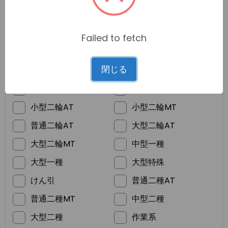
Failed to fetch
*
ご希望の免許
閉じる
普通車MT
普通車AT
準中型
普通二輪MT
小型二輪AT
小型二輪MT
普通二輪AT
大型二輪AT
大型二輪MT
中型一種
大型一種
大型特殊
けん引
普通二種AT
普通二種MT
中型二種
大型二種
作業系