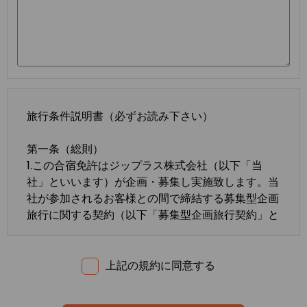
旅行条件説明書（必ずお読み下さい）
第一条（総則）
1.この合宿免許はジップラス株式会社（以下「当
社」といいます）が企画・募集し実施致します。当
社が参加されるお客様との間で締結する募集型企画
旅行に関する契約（以下「募集型企画旅行契約」と
いいます）は、この約款の定めるところによりま
す。この約款に定めのない事項については、法令ま
たは一般に確立された慣習によるものとします。
上記の規約に同意する
2.合宿免許の内容・条件は、募集広告、パンフレッ
ト、内容確認書面、旅行条件説明書及び
標準旅行業