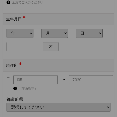
全角でご入力ください
*
生年月日
才
*
現住所
〒
-
（半角数字）
都道府県