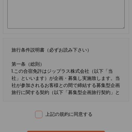
旅行条件説明書（必ずお読み下さい）
第一条（総則）
1.この合宿免許はジップラス株式会社（以下「当
社」といいます）が企画・募集し実施致します。当
社が参加されるお客様との間で締結する募集型企画
旅行に関する契約（以下「募集型企画旅行契約」と
いいます）は、この約款の定めるところによりま
す。この約款に定めのない事項については、法令ま
たは一般に確立された慣習によるものとします。
上記の規約に同意する
2.合宿免許の内容・条件は、募集広告、パンフレッ
ト、内容確認書面、旅行条件説明書及び
標準旅行業