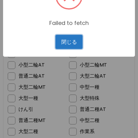
Failed to fetch
*
ご希望の免許
閉じる
普通車MT
普通車AT
準中型
普通二輪MT
小型二輪AT
小型二輪MT
普通二輪AT
大型二輪AT
大型二輪MT
中型一種
大型一種
大型特殊
けん引
普通二種AT
普通二種MT
中型二種
大型二種
作業系