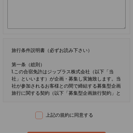
旅行条件説明書（必ずお読み下さい）
第一条（総則）
1.この合宿免許はジップラス株式会社（以下「当
社」といいます）が企画・募集し実施致します。当
社が参加されるお客様との間で締結する募集型企画
旅行に関する契約（以下「募集型企画旅行契約」と
いいます）は、この約款の定めるところによりま
す。この約款に定めのない事項については、法令ま
たは一般に確立された慣習によるものとします。
上記の規約に同意する
2.合宿免許の内容・条件は、募集広告、パンフレッ
ト、内容確認書面、旅行条件説明書及び
標準旅行業