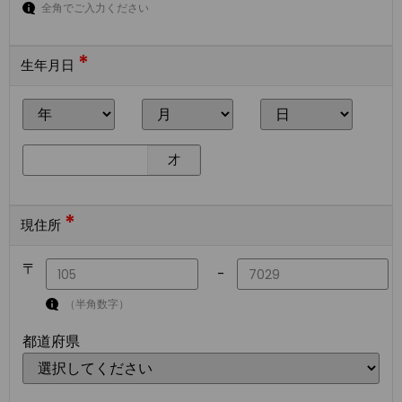
全角でご入力ください
*
生年月日
才
*
現住所
〒
-
（半角数字）
都道府県