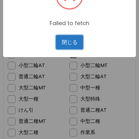
Failed to fetch
*
ご希望の免許
閉じる
普通車MT
普通車AT
準中型
普通二輪MT
小型二輪AT
小型二輪MT
普通二輪AT
大型二輪AT
大型二輪MT
中型一種
大型一種
大型特殊
けん引
普通二種AT
普通二種MT
中型二種
大型二種
作業系