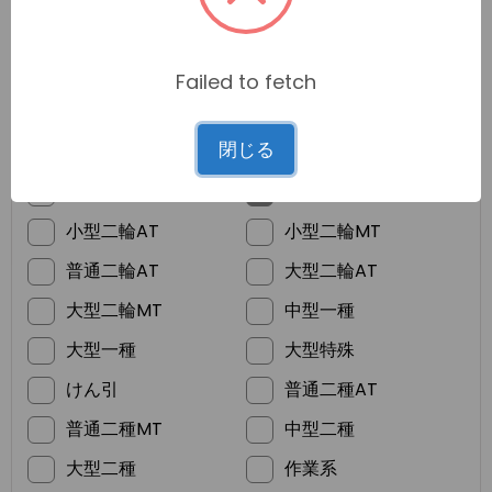
Failed to fetch
*
ご希望の免許
閉じる
普通車MT
普通車AT
準中型
普通二輪MT
小型二輪AT
小型二輪MT
普通二輪AT
大型二輪AT
大型二輪MT
中型一種
大型一種
大型特殊
けん引
普通二種AT
普通二種MT
中型二種
大型二種
作業系