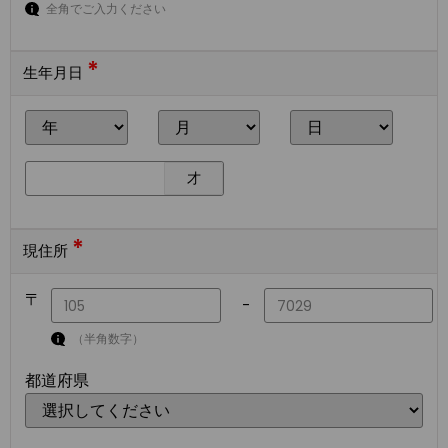
全角でご入力ください
*
生年月日
才
*
現住所
〒
-
（半角数字）
都道府県