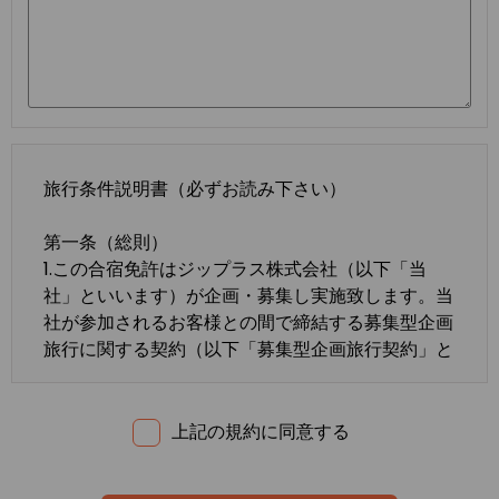
旅行条件説明書（必ずお読み下さい）
第一条（総則）
1.この合宿免許はジップラス株式会社（以下「当
社」といいます）が企画・募集し実施致します。当
社が参加されるお客様との間で締結する募集型企画
旅行に関する契約（以下「募集型企画旅行契約」と
いいます）は、この約款の定めるところによりま
す。この約款に定めのない事項については、法令ま
たは一般に確立された慣習によるものとします。
上記の規約に同意する
2.合宿免許の内容・条件は、募集広告、パンフレッ
ト、内容確認書面、旅行条件説明書及び
標準旅行業