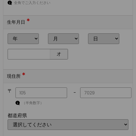
全角でご入力ください
*
生年月日
才
*
現住所
〒
-
（半角数字）
都道府県