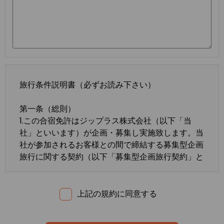
旅行条件説明書（必ずお読み下さい）
第一条（総則）
1.この合宿免許はジップラス株式会社（以下「当
社」といいます）が企画・募集し実施致します。当
社が参加されるお客様との間で締結する募集型企画
旅行に関する契約（以下「募集型企画旅行契約」と
いいます）は、この約款の定めるところによりま
す。この約款に定めのない事項については、法令ま
たは一般に確立された慣習によるものとします。
上記の規約に同意する
2.合宿免許の内容・条件は、募集広告、パンフレッ
ト、内容確認書面、旅行条件説明書及び
標準旅行業