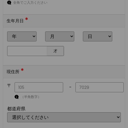
全角でご入力ください
*
生年月日
才
*
現住所
〒
-
（半角数字）
都道府県