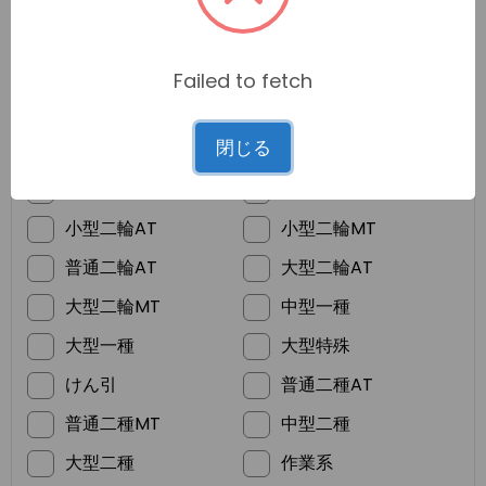
Failed to fetch
*
ご希望の免許
閉じる
普通車MT
普通車AT
準中型
普通二輪MT
小型二輪AT
小型二輪MT
普通二輪AT
大型二輪AT
大型二輪MT
中型一種
大型一種
大型特殊
けん引
普通二種AT
普通二種MT
中型二種
大型二種
作業系