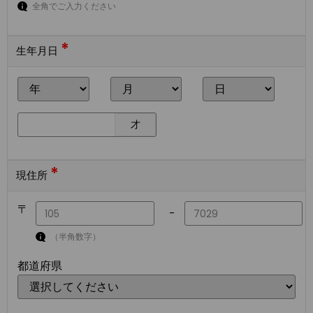
全角でご入力ください
*
生年月日
才
*
現住所
〒
-
（半角数字）
都道府県