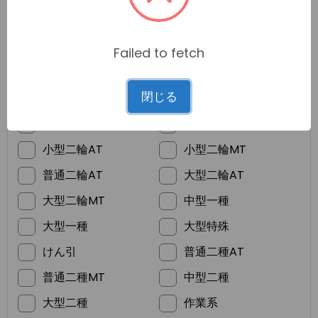
Failed to fetch
*
ご希望の免許
閉じる
普通車MT
普通車AT
準中型
普通二輪MT
小型二輪AT
小型二輪MT
普通二輪AT
大型二輪AT
大型二輪MT
中型一種
大型一種
大型特殊
けん引
普通二種AT
普通二種MT
中型二種
大型二種
作業系