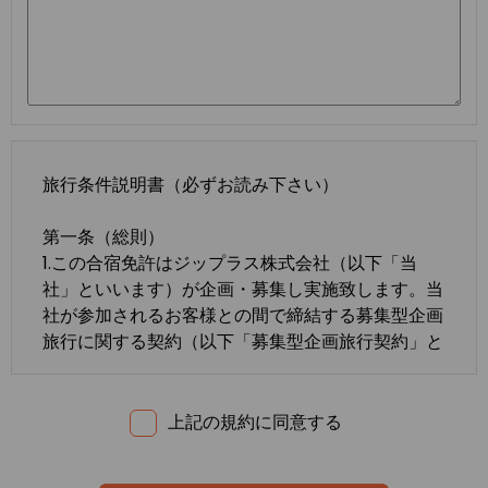
旅行条件説明書（必ずお読み下さい）
第一条（総則）
1.この合宿免許はジップラス株式会社（以下「当
社」といいます）が企画・募集し実施致します。当
社が参加されるお客様との間で締結する募集型企画
旅行に関する契約（以下「募集型企画旅行契約」と
いいます）は、この約款の定めるところによりま
す。この約款に定めのない事項については、法令ま
たは一般に確立された慣習によるものとします。
上記の規約に同意する
2.合宿免許の内容・条件は、募集広告、パンフレッ
ト、内容確認書面、旅行条件説明書及び
標準旅行業