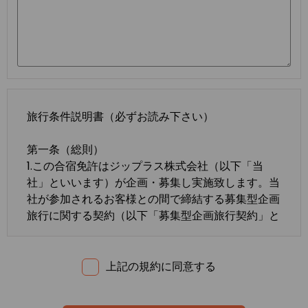
旅行条件説明書（必ずお読み下さい）
第一条（総則）
1.この合宿免許はジップラス株式会社（以下「当
社」といいます）が企画・募集し実施致します。当
社が参加されるお客様との間で締結する募集型企画
旅行に関する契約（以下「募集型企画旅行契約」と
いいます）は、この約款の定めるところによりま
す。この約款に定めのない事項については、法令ま
たは一般に確立された慣習によるものとします。
上記の規約に同意する
2.合宿免許の内容・条件は、募集広告、パンフレッ
ト、内容確認書面、旅行条件説明書及び
標準旅行業