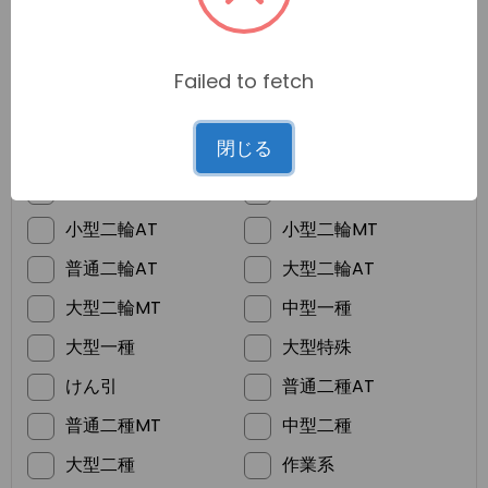
Failed to fetch
*
ご希望の免許
閉じる
普通車MT
普通車AT
準中型
普通二輪MT
小型二輪AT
小型二輪MT
普通二輪AT
大型二輪AT
大型二輪MT
中型一種
大型一種
大型特殊
けん引
普通二種AT
普通二種MT
中型二種
大型二種
作業系