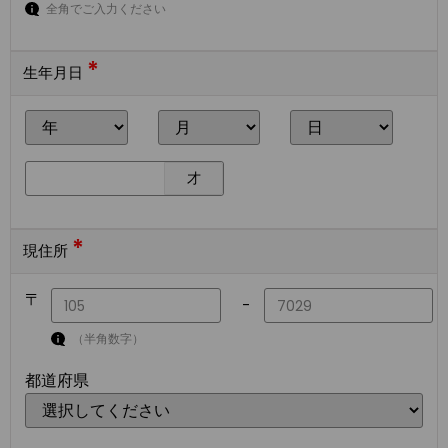
全角でご入力ください
*
生年月日
才
*
現住所
〒
-
（半角数字）
都道府県