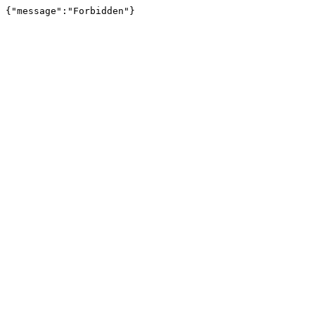
{"message":"Forbidden"}