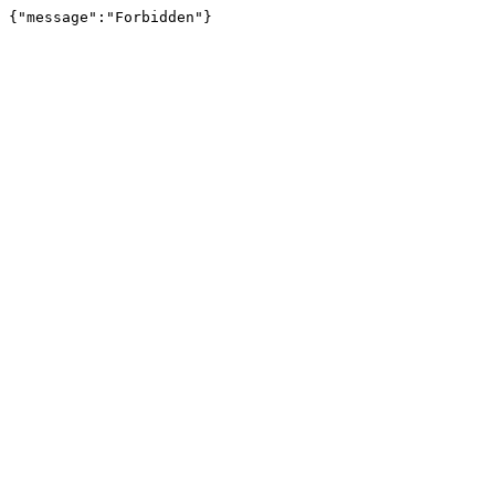
{"message":"Forbidden"}