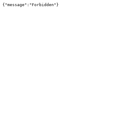
{"message":"Forbidden"}