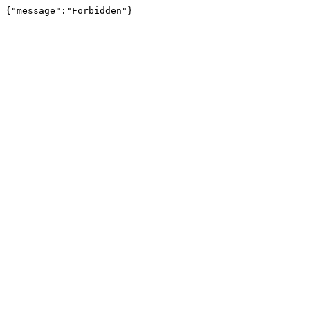
{"message":"Forbidden"}