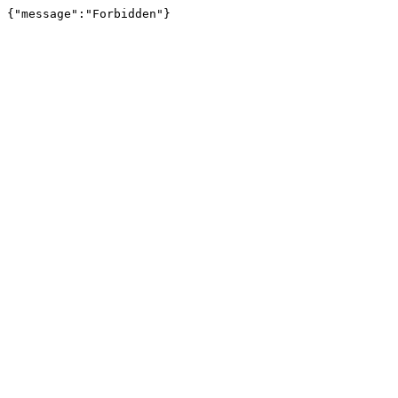
{"message":"Forbidden"}