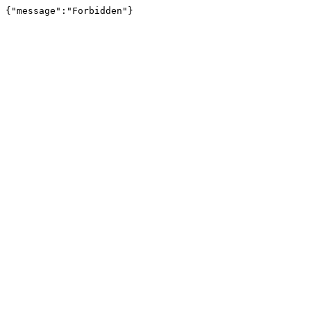
{"message":"Forbidden"}