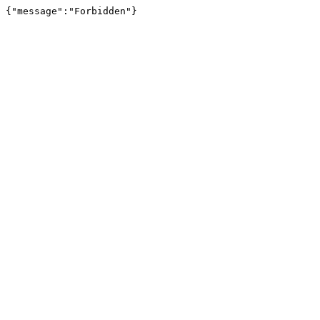
{"message":"Forbidden"}