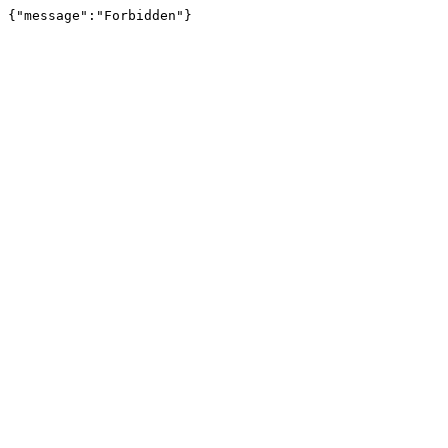
{"message":"Forbidden"}