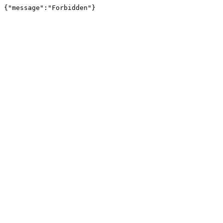
{"message":"Forbidden"}