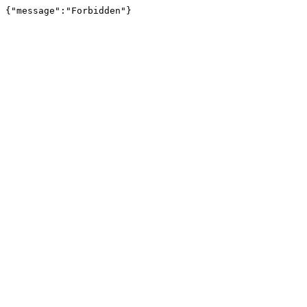
{"message":"Forbidden"}