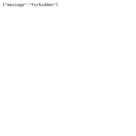
{"message":"Forbidden"}