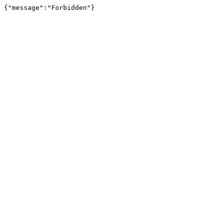
{"message":"Forbidden"}