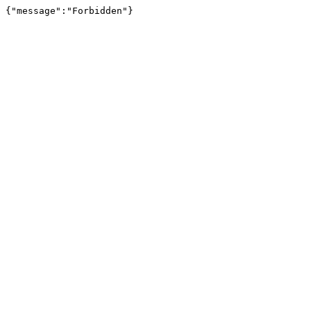
{"message":"Forbidden"}