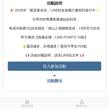
活動說明
🎉 2026年「啾是要友你」LINE好友推薦計畫熱烈進行中✨
分享你的專屬推薦連結給好友
每成功推薦1位好友綁定「南山人壽網路投保」LINE官方好友
即可獲得【推薦友禮：LINE POINTS 10點】
💡邀請越多、好禮越多！最高可帶走150點
📢 詳細步驟說明，請見LINE貼文串 📢
登入參加活動
keyboard_arrow_up
活動辦法
home
perm_identity
網路投保
會員中心