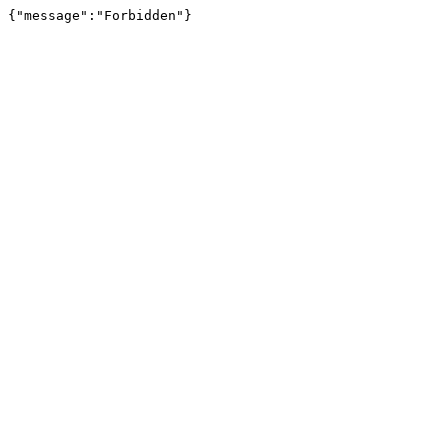
{"message":"Forbidden"}