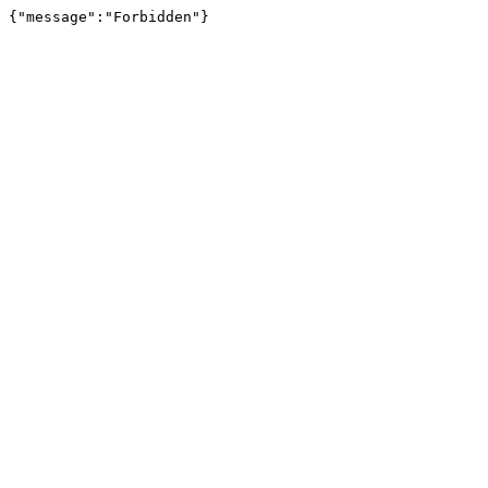
{"message":"Forbidden"}