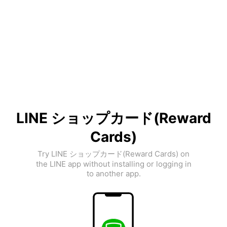
LINE ショップカード(Reward
Cards)
Try LINE ショップカード(Reward Cards) on
the LINE app without installing or logging in
to another app.