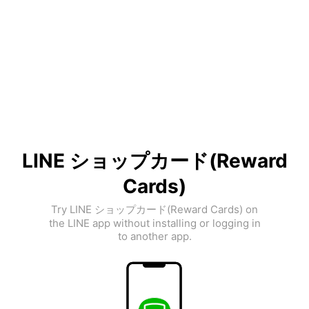
LINE ショップカード(Reward
Cards)
Try LINE ショップカード(Reward Cards) on
the LINE app without installing or logging in
to another app.