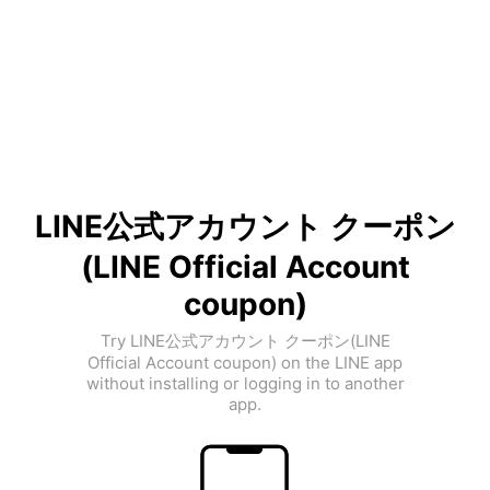
LINE公式アカウント クーポン
(LINE Official Account
coupon)
Try LINE公式アカウント クーポン(LINE
Official Account coupon) on the LINE app
without installing or logging in to another
app.