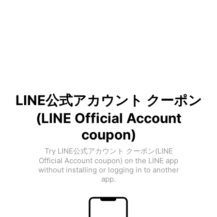
LINE公式アカウント クーポン
(LINE Official Account
coupon)
Try LINE公式アカウント クーポン(LINE
Official Account coupon) on the LINE app
without installing or logging in to another
app.