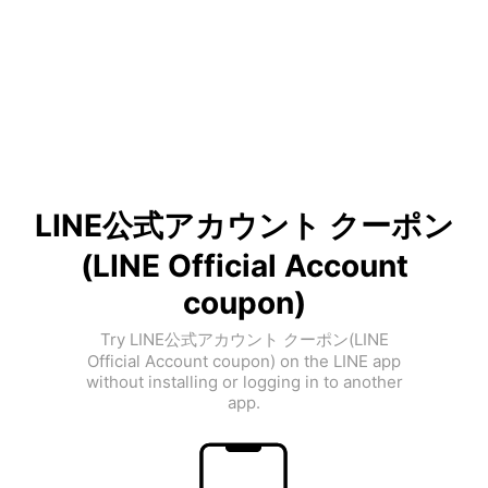
LINE公式アカウント クーポン
(LINE Official Account
coupon)
Try LINE公式アカウント クーポン(LINE
Official Account coupon) on the LINE app
without installing or logging in to another
app.