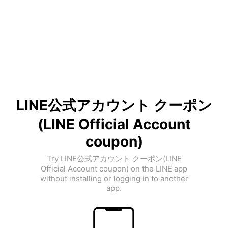
LINE公式アカウント クーポン
(LINE Official Account
coupon)
Try LINE公式アカウント クーポン(LINE
Official Account coupon) on the LINE app
without installing or logging in to another
app.