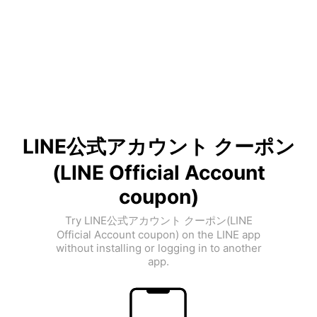
LINE公式アカウント クーポン
(LINE Official Account
coupon)
Try LINE公式アカウント クーポン(LINE
Official Account coupon) on the LINE app
without installing or logging in to another
app.