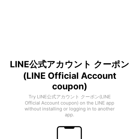
LINE公式アカウント クーポン
(LINE Official Account
coupon)
Try LINE公式アカウント クーポン(LINE
Official Account coupon) on the LINE app
without installing or logging in to another
app.