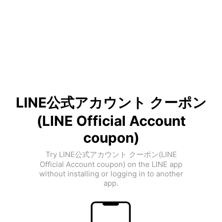
LINE公式アカウント クーポン
(LINE Official Account
coupon)
Try LINE公式アカウント クーポン(LINE
Official Account coupon) on the LINE app
without installing or logging in to another
app.