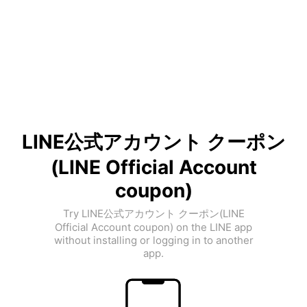
LINE公式アカウント クーポン
(LINE Official Account
coupon)
Try LINE公式アカウント クーポン(LINE
Official Account coupon) on the LINE app
without installing or logging in to another
app.