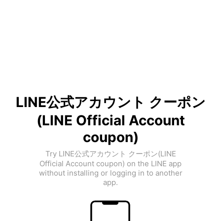
LINE公式アカウント クーポン
(LINE Official Account
coupon)
Try LINE公式アカウント クーポン(LINE
Official Account coupon) on the LINE app
without installing or logging in to another
app.