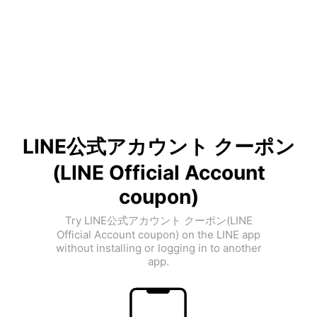
LINE公式アカウント クーポン
(LINE Official Account
coupon)
Try LINE公式アカウント クーポン(LINE
Official Account coupon) on the LINE app
without installing or logging in to another
app.